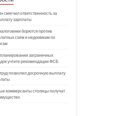
н смягчил ответственность за
ыплату зарплаты
налоговики борются против
латных схем и недоимкам по
огам
 планировании заграничных
здок учтите рекомендации ФСБ
труд позволил досрочную выплату
платы
ые коммерсанты столицы получат
имущество