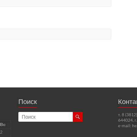
Поиск
Конта
т. 8 (381
644024, г
Вс
e-mail: h
2