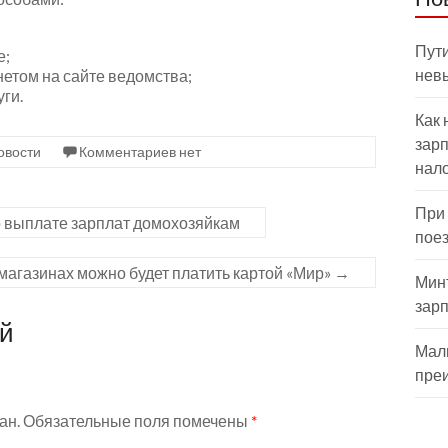
Пути
е;
нев
етом на сайте ведомства;
ги.
Как 
зарп
овости
Комментариев нет
нал
При
 о выплате зарплат домохозяйкам
пое
магазинах можно будет платить картой «Мир»
→
Мин
зар
ий
Мал
пре
ан.
Обязательные поля помечены
*