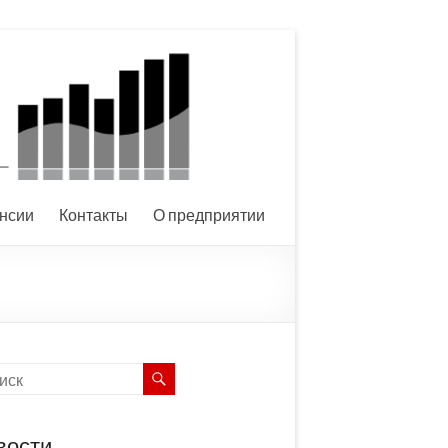
нсии
Контакты
О предприятии
вости