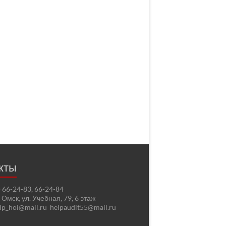
кты
2) 66-24-83, 66-24-84
. Омск, ул. Учебная, 79, 6 этаж
elp_hoi@mail.ru helpaudit55@mail.ru