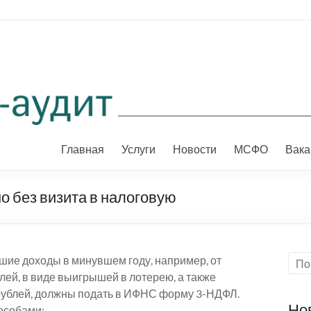
Главная
Услуги
Новости
МСФО
Вака
о без визита в налоговую
шие доходы в минувшем году, например, от
ей, в виде выигрышей в лотерею, а также
 рублей, должны подать в ИФНС форму 3-НДФЛ.
Но
особами: