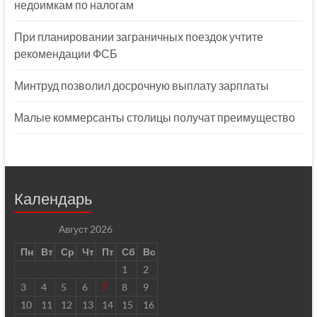
недоимкам по налогам
При планировании заграничных поездок учтите
рекомендации ФСБ
Минтруд позволил досрочную выплату зарплаты
Малые коммерсанты столицы получат преимущество
Календарь
Август 2026
Пн
Вт
Ср
Чт
Пт
Сб
Вс
1
2
3
4
5
6
7
8
9
10
11
12
13
14
15
16