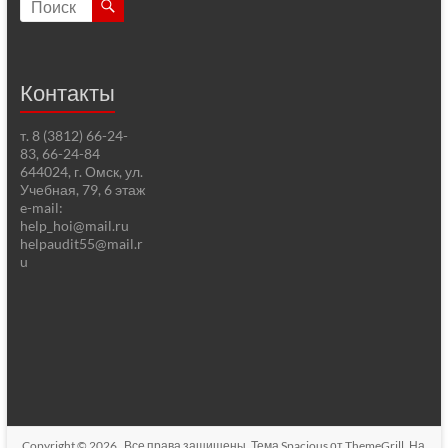
Контакты
т. 8 (3812) 66-24-
83, 66-24-84
644024, г. Омск, ул.
Учебная, 79, 6 этаж
e-mail:
help_hoi@mail.ru
helpaudit55@mail.r
u
Copyright © 2026
. Все права защищены. Тема
Spacious
от ThemeGrill. На