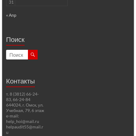
31
« Апр
Поиск
Контакты
т. 8 (3812) 66-24-
83, 66-24-84
644024, г. Омск, ул.
Учебная, 79, 6 этаж
e-mail:
help_hoi@mail.ru
helpaudit55@mail.r
u