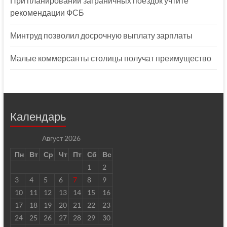
При планировании заграничных поездок учтите
рекомендации ФСБ
Минтруд позволил досрочную выплату зарплаты
Малые коммерсанты столицы получат преимущество
Календарь
Август 2026
Пн
Вт
Ср
Чт
Пт
Сб
Вс
1
2
3
4
5
6
7
8
9
10
11
12
13
14
15
16
17
18
19
20
21
22
23
24
25
26
27
28
29
30