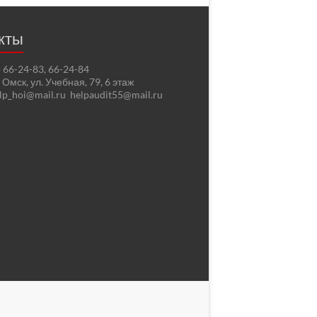
кты
2) 66-24-83, 66-24-84
. Омск, ул. Учебная, 79, 6 этаж
elp_hoi@mail.ru helpaudit55@mail.ru