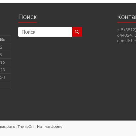
Поиск
Конта
т. 8 (381
644024, г
Вс
e-mail: h
2
9
16
23
30
pacious
от ThemeGrill. На платформе: