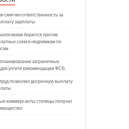
н смягчил ответственность за
ыплату зарплаты
налоговики борются против
латных схем и недоимкам по
огам
 планировании заграничных
здок учтите рекомендации ФСБ
труд позволил досрочную выплату
платы
ые коммерсанты столицы получат
имущество