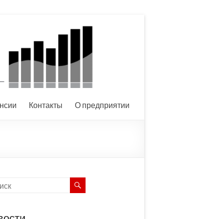
нсии
Контакты
О предприятии
вости