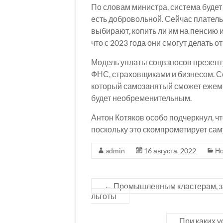
По словам министра, система будет 
есть добровольной. Сейчас плател
выбирают, копить ли им на пенсию и
что с 2023 года они смогут делать
Модель уплаты соцвзносов презенту
ФНС, страховщиками и бизнесом. С
который самозанятый сможет ежеме
будет необременительным.
Антон Котяков особо подчеркнул, ч
поскольку это скомпрометирует са
admin
16 августа, 2022
Но
←
Промышленным кластерам, з
льготы
При каких у