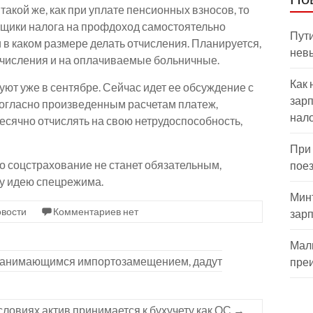
такой же, как при уплате пенсионных взносов, то
ьщики налога на профдоход самостоятельно
Пути
 в каком размере делать отчисления. Планируется,
нев
 отчисления и на оплачиваемые больничные.
Как 
ют уже в сентябре. Сейчас идет ее обсуждение с
зарп
огласно произведенным расчетам платеж,
нал
сячно отчислять на свою нетрудоспособность,
При
то соцстрахование не станет обязательным,
пое
му идею спецрежима.
Мин
вости
Комментариев нет
зар
Мал
анимающимся импортозамещением, дадут
пре
словиях актив принимается к бухучету как ОС
→