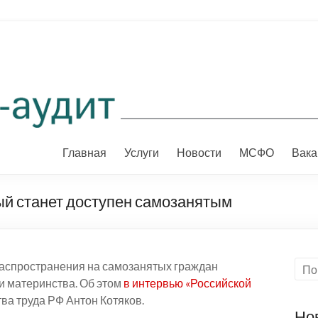
Главная
Услуги
Новости
МСФО
Вака
й станет доступен самозанятым
аспространения на самозанятых граждан
и материнства. Об этом
в интервью «Российской
ва труда РФ Антон Котяков.
Но