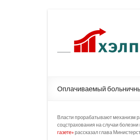
Перейти
к
содержимому
Оплачиваемый больничны
Власти прорабатывают механизм р
соцстрахования на случаи болезни 
газете»
рассказал глава Министерст