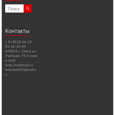
Контакты
т. 8 (3812) 66-24-
83, 66-24-84
644024, г. Омск, ул.
Учебная, 79, 6 этаж
e-mail:
help_hoi@mail.ru
helpaudit55@mail.r
u