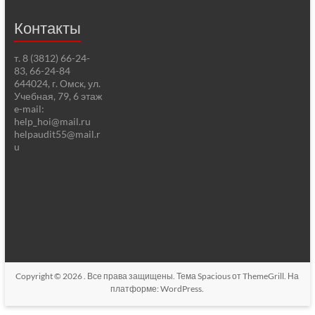
Контакты
т. 8 (3812) 66-24-
83, 66-24-84
644024, г. Омск, ул.
Учебная, 79, 6 этаж
e-mail:
help_hoi@mail.ru
helpaudit55@mail.r
u
Copyright © 2026
. Все права защищены. Тема
Spacious
от ThemeGrill. На
платформе:
WordPress
.