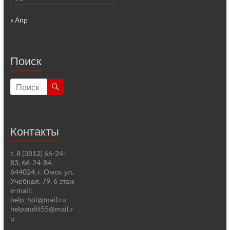
« Апр
Поиск
Контакты
т. 8 (3812) 66-24-
83, 66-24-84
644024, г. Омск, ул.
Учебная, 79, 6 этаж
e-mail:
help_hoi@mail.ru
helpaudit55@mail.r
u