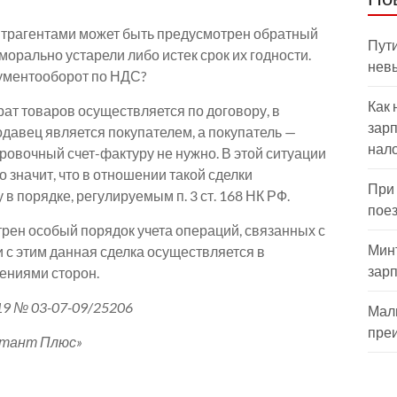
нтрагентами может быть предусмотрен обратный
Пути
морально устарели либо истек срок их годности.
нев
кументооборот по НДС?
Как 
ат товаров осуществляется по договору, в
зарп
давец является покупателем, а покупатель —
нал
ровочный счет-фактуру не нужно. В этой ситуации
 значит, что в отношении такой сделки
При
 порядке, регулируемым п. 3 ст. 168 НК РФ.
пое
трен особый порядок учета операций, связанных с
Мин
 с этим данная сделка осуществляется в
зар
ениями сторон.
9 № 03-07-09/25206
Мал
пре
ьтант Плюс»