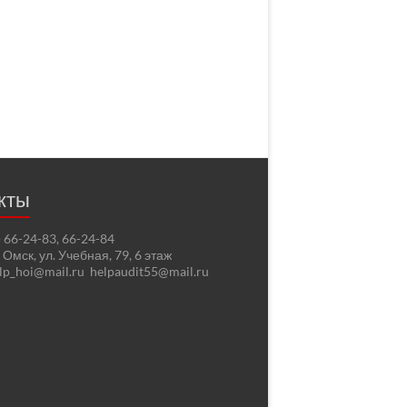
кты
2) 66-24-83, 66-24-84
. Омск, ул. Учебная, 79, 6 этаж
elp_hoi@mail.ru helpaudit55@mail.ru