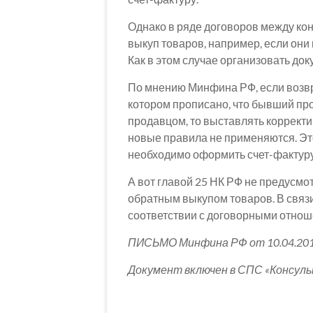
Однако в ряде договоров между ко
выкуп товаров, например, если они 
Как в этом случае организовать до
По мнению Минфина РФ, если возвр
котором прописано, что бывший про
продавцом, то выставлять корректи
новые правила не применяются. Это
необходимо оформить счет-фактуру в
А вот главой 25 НК РФ не предусмо
обратным выкупом товаров. В связи
соответствии с договорными отнош
ПИСЬМО Минфина РФ от 10.04.201
Документ включен в СПС «Консул