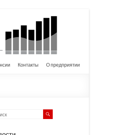
нсии
Контакты
О предприятии
вости