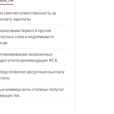
н смягчил ответственность за
ыплату зарплаты
налоговики борются против
латных схем и недоимкам по
огам
 планировании заграничных
здок учтите рекомендации ФСБ
труд позволил досрочную выплату
платы
ые коммерсанты столицы получат
имущество