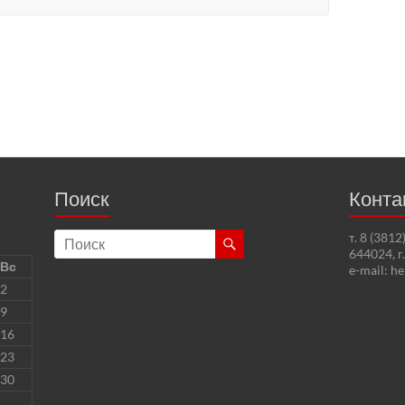
Поиск
Конта
т. 8 (381
644024, г
Вс
e-mail: h
2
9
16
23
30