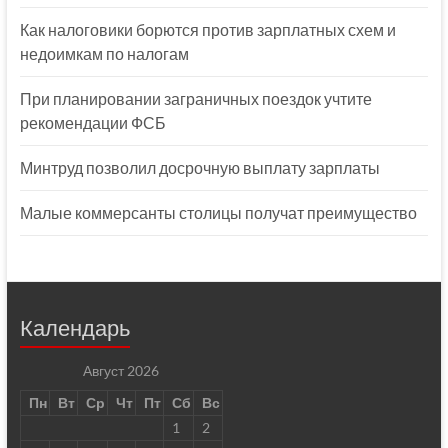
Как налоговики борются против зарплатных схем и
недоимкам по налогам
При планировании заграничных поездок учтите
рекомендации ФСБ
Минтруд позволил досрочную выплату зарплаты
Малые коммерсанты столицы получат преимущество
Календарь
Август 2026
Пн
Вт
Ср
Чт
Пт
Сб
Вс
1
2