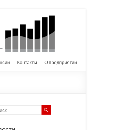
нсии
Контакты
О предприятии
вости