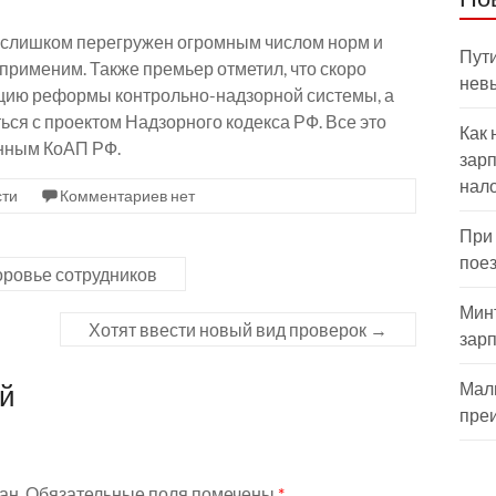
, слишком перегружен огромным числом норм и
Пути
еприменим. Также премьер отметил, что скоро
нев
цию реформы контрольно-надзорной системы, а
ся с проектом Надзорного кодекса РФ. Все это
Как 
енным КоАП РФ.
зарп
нал
сти
Комментариев нет
При
пое
оровье сотрудников
Мин
Хотят ввести новый вид проверок
→
зар
ий
Мал
пре
ан.
Обязательные поля помечены
*