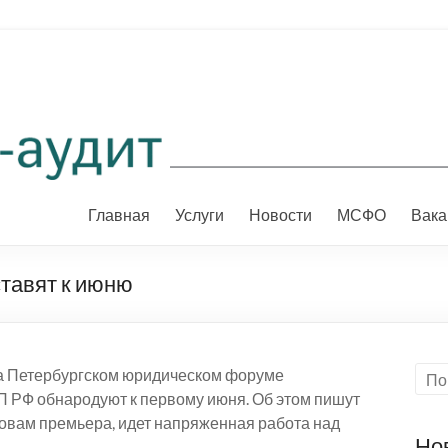
Главная
Услуги
Новости
МСФО
Вака
тавят к июню
на Петербургском юридическом форуме
 РФ обнародуют к первому июня. Об этом пишут
словам премьера, идет напряженная работа над
Но