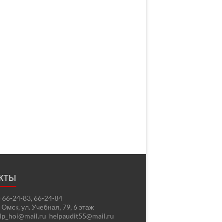
кты
2) 66-24-83, 66-24-84
. Омск, ул. Учебная, 79, 6 этаж
elp_hoi@mail.ru helpaudit55@mail.ru