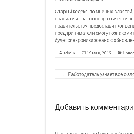
Старый кодекс, по мнению властей
правил и из-за этого практически н
правительству предоставят концеп
предприниматели смогут ознакомить
будет синхронизировано с обновл
admin
16 мая, 2019
Ново
←
Работодатель узнает все о зд
Добавить комментар
Ваш адрес email не будет опубликов