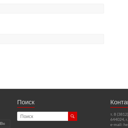
Поиск
Конта
т. 8 (381
644024, г
Вс
e-mail: h