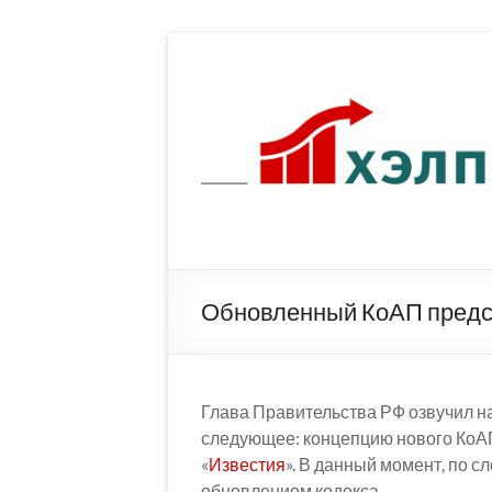
Перейти
к
содержимому
Обновленный КоАП предс
Глава Правительства РФ озвучил 
следующее: концепцию нового КоАП
«
Известия
». В данный момент, по 
обновлением кодекса.