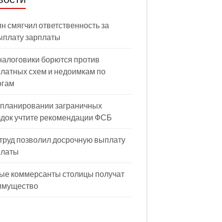
н смягчил ответственность за
ыплату зарплаты
налоговики борются против
латных схем и недоимкам по
огам
 планировании заграничных
здок учтите рекомендации ФСБ
труд позволил досрочную выплату
платы
ые коммерсанты столицы получат
имущество