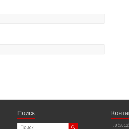
Поиск
Конта
т. 8 (381