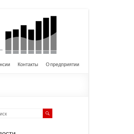
нсии
Контакты
О предприятии
вости