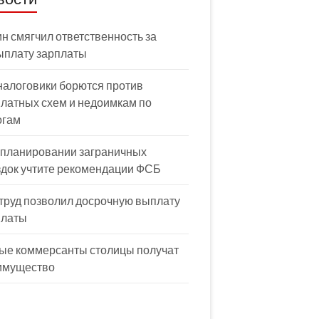
н смягчил ответственность за
ыплату зарплаты
налоговики борются против
латных схем и недоимкам по
огам
 планировании заграничных
здок учтите рекомендации ФСБ
труд позволил досрочную выплату
платы
ые коммерсанты столицы получат
имущество