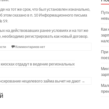
е на тот же срок, что был установлен изначально,
Пути
б этом сказано в п. 10 Информационного письма
нев
№ 59.
Как 
ых на действовавших ранее условиях и на тот же
зарп
ее, необходимо регистрировать как новый договор.
нал
ости
Комментариев нет
При
пое
 киосках отдадут в ведение региональных
Мин
зар
сирование нецелевого займа вычет не дают
→
Мал
пре
ий