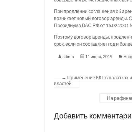
При продлении соглашения об аренд
возникает новый договор аренды. О
Президиума ВАС РФ от 16.02.2001 
Поэтому договор аренды, продленн
срок, если он составляет год и бол
admin
11 июня, 2019
Нов
←
Применение ККТ в палатках и
властей
На рефинан
Добавить комментар