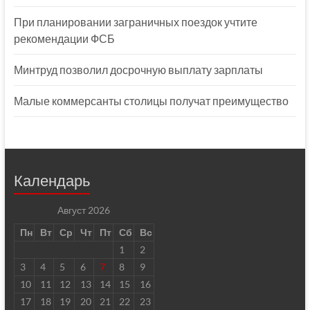
При планировании заграничных поездок учтите
рекомендации ФСБ
Минтруд позволил досрочную выплату зарплаты
Малые коммерсанты столицы получат преимущество
Календарь
Август 2026
Пн
Вт
Ср
Чт
Пт
Сб
Вс
1
2
3
4
5
6
7
8
9
10
11
12
13
14
15
16
17
18
19
20
21
22
23