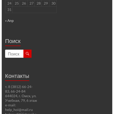
24
25
26
27
28
29
30
31
« Апр
Поиск
Контакты
т. 8 (3812) 66-24-
83, 66-24-84
644024, г. Омск, ул.
Учебная, 79, 6 этаж
e-mail:
help_hoi@mail.ru