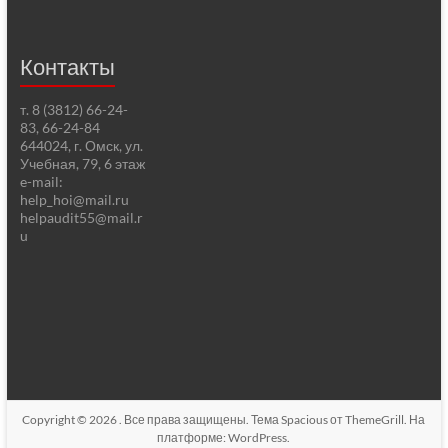
Контакты
т. 8 (3812) 66-24-
83, 66-24-84
644024, г. Омск, ул.
Учебная, 79, 6 этаж
e-mail:
help_hoi@mail.ru
helpaudit55@mail.r
u
Copyright © 2026
. Все права защищены. Тема
Spacious
от ThemeGrill. На
платформе:
WordPress
.