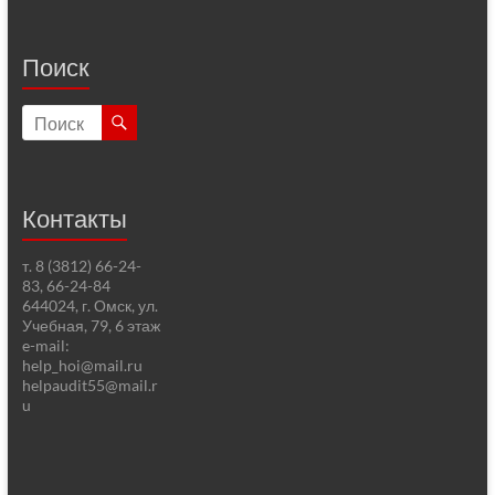
Поиск
Контакты
т. 8 (3812) 66-24-
83, 66-24-84
644024, г. Омск, ул.
Учебная, 79, 6 этаж
e-mail:
help_hoi@mail.ru
helpaudit55@mail.r
u