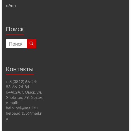
« Апр
Поиск
Контакты
т. 8 (3812) 66-24-
83, 66-24-84
644024, г. Омск, ул.
Учебная, 79, 6 этаж
e-mail:
help_hoi@mail.ru
helpaudit55@mail.r
u