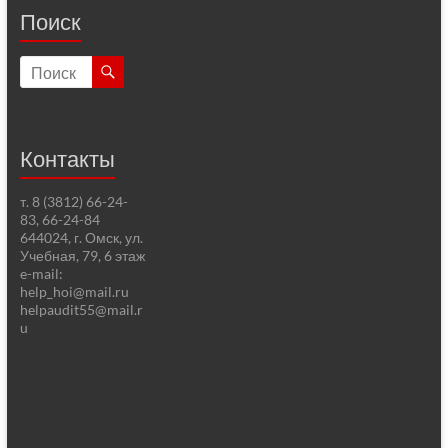
Поиск
Контакты
т. 8 (3812) 66-24-
83, 66-24-84
644024, г. Омск, ул.
Учебная, 79, 6 этаж
e-mail:
help_hoi@mail.ru
helpaudit55@mail.r
u