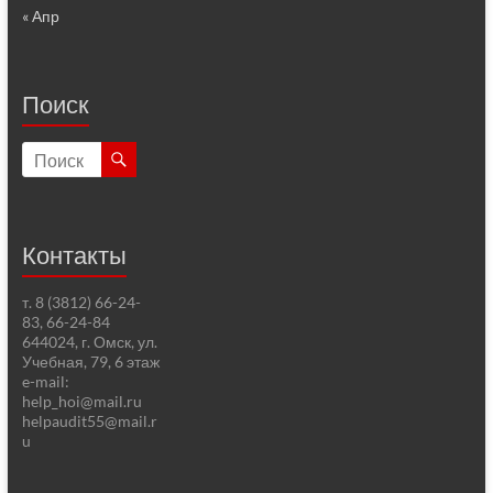
« Апр
Поиск
Контакты
т. 8 (3812) 66-24-
83, 66-24-84
644024, г. Омск, ул.
Учебная, 79, 6 этаж
e-mail:
help_hoi@mail.ru
helpaudit55@mail.r
u