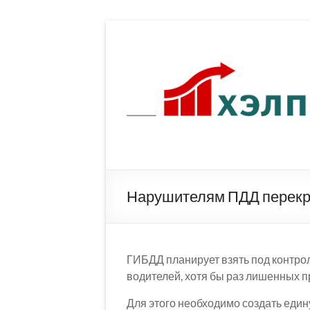
Перейти
к
содержимому
Нарушителям ПДД перекро
ГИБДД планирует взять под контрол
водителей, хотя бы раз лишенных 
Для этого необходимо создать еди