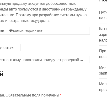
альную продажу аккаунтов добросовестных
ренды авто пользуются и иностранные граждане, у
Пути
телями. Поэтому при разработке системы нужно
нев
зам иностранных государств.
Как 
сти
Комментариев нет
зарп
нал
доваться
При
пое
стно, к кому налоговики приедут с проверкой
→
Мин
ий
зар
Мал
пре
ан.
Обязательные поля помечены
*