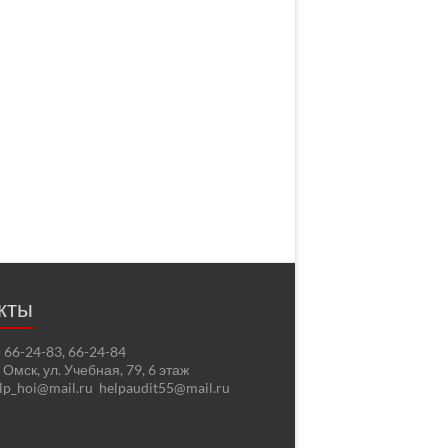
кты
2) 66-24-83, 66-24-84
. Омск, ул. Учебная, 79, 6 этаж
elp_hoi@mail.ru helpaudit55@mail.ru