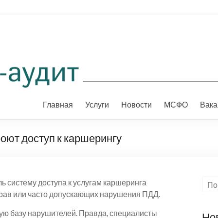
Главная
Услуги
Новости
МСФО
Вака
ют доступ к каршерингу
ь систему доступа к услугам каршеринга
прав или часто допускающих нарушения ПДД.
ную базу нарушителей. Правда, специалисты
Но