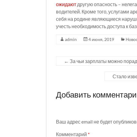
ожидают
другую опасность – нелег
водителей. Кроме того, услугами а
себя на родине являющиеся наруши
учесть необходимость доступа к ба
admin
4 июня, 2019
Ново
←
За чьи зарплаты можно пора
Стало изве
Добавить комментар
Ваш адрес email не будет опубликов
Комментарий
*