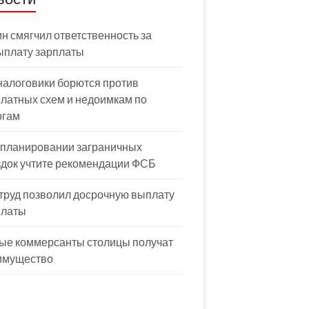
н смягчил ответственность за
ыплату зарплаты
налоговики борются против
латных схем и недоимкам по
огам
 планировании заграничных
здок учтите рекомендации ФСБ
труд позволил досрочную выплату
платы
ые коммерсанты столицы получат
имущество