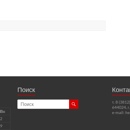
Поиск
Конта
т. 8 (381
644024, г
Вс
e-mail: h
2
9