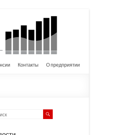
нсии
Контакты
О предприятии
вости