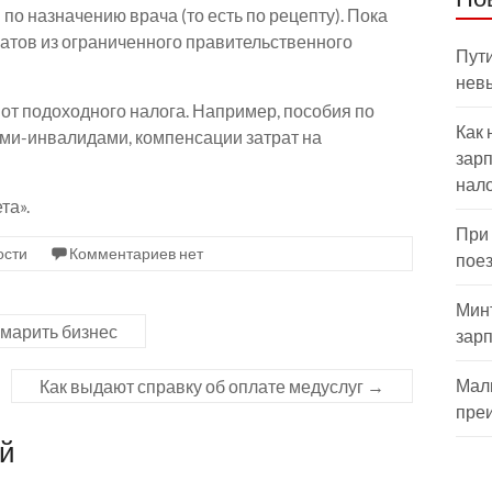
по назначению врача (то есть по рецепту). Пока
ратов из ограниченного правительственного
Пути
нев
от подоходного налога. Например, пособия по
Как 
ьми-инвалидами, компенсации затрат на
зарп
нал
та».
При
ости
Комментариев нет
пое
Мин
марить бизнес
зар
Мал
Как выдают справку об оплате медуслуг
→
пре
ий