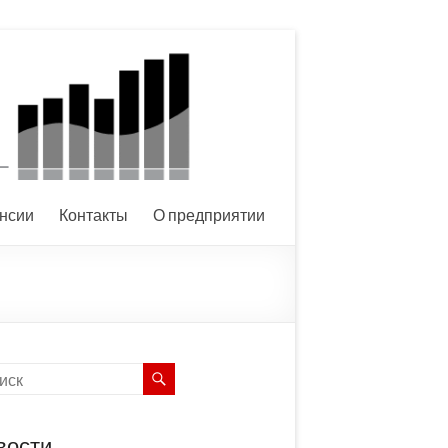
нсии
Контакты
О предприятии
вости