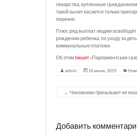
лекарства, купленные гражданином 
такой вычет касается только препа
перечня.
Плюс ряд выплат людям освободят 
рождению ребенка, по уходу за дет
коммунальные платежи.
Об этом
пишет
«Парламентская газе
admin
10 июня, 2019
Нов
←
Чиновники призывают не кош
Добавить комментар