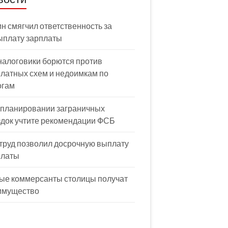
н смягчил ответственность за
ыплату зарплаты
налоговики борются против
латных схем и недоимкам по
огам
 планировании заграничных
здок учтите рекомендации ФСБ
труд позволил досрочную выплату
платы
ые коммерсанты столицы получат
имущество