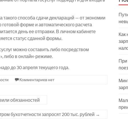
Пути
 такого способа сдачи деклараций — от экономии
нев
о готовой форме и автоматического расчета
итается день ее отправки. В личном кабинете
Как 
няется статус сданной формы.
зарп
нал
суслуг можно составить либо посредством
, либо в онлайн-режиме.
При
надо до 30 апреля текущего года.
пое
ости
Комментариев нет
Мин
зар
вили обязанностей
Мал
пре
тром бухотчетности запросят 200 тыс. рублей
→