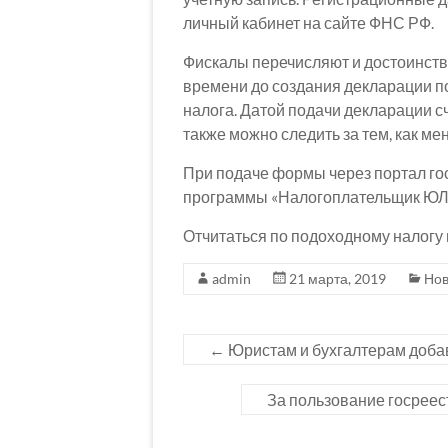
личный кабинет на сайте ФНС РФ.
Фискалы перечисляют и достоинства
времени до создания декларации п
налога. Датой подачи декларации сч
также можно следить за тем, как ме
При подаче формы через портал го
программы «Налогоплательщик ЮЛ»
Отчитаться по подоходному налогу 
admin
21 марта, 2019
Нов
←
Юристам и бухгалтерам доба
За пользование госреес