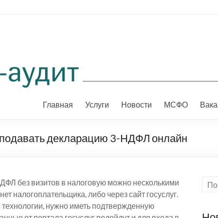
Главная
Услуги
Новости
МСФО
Вака
 подавать декларацию 3-НДФЛ онлайн
НДФЛ без визитов в налоговую можно несколькими
ет налогоплательщика, либо через сайт госуслуг.
е технологии, нужно иметь подтвержденную
Но
анные от портала госуслуг подойдут и для входа в