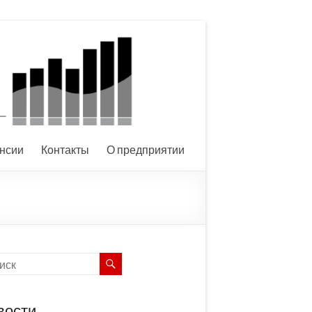
нсии
Контакты
О предприятии
вости