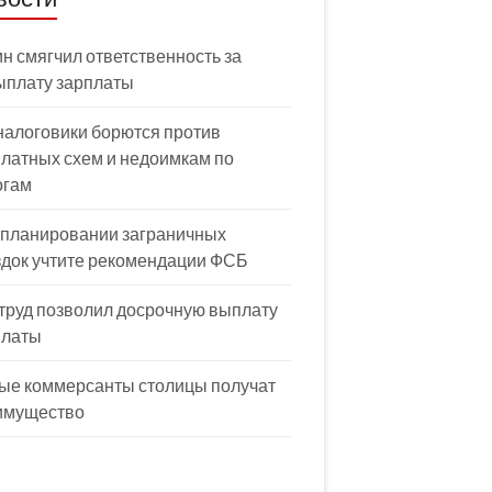
н смягчил ответственность за
ыплату зарплаты
налоговики борются против
латных схем и недоимкам по
огам
 планировании заграничных
здок учтите рекомендации ФСБ
труд позволил досрочную выплату
платы
ые коммерсанты столицы получат
имущество