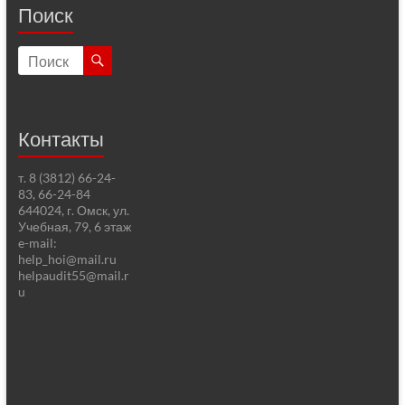
Поиск
Контакты
т. 8 (3812) 66-24-
83, 66-24-84
644024, г. Омск, ул.
Учебная, 79, 6 этаж
e-mail:
help_hoi@mail.ru
helpaudit55@mail.r
u