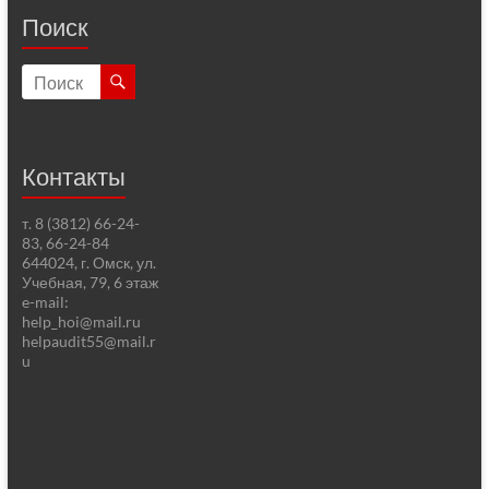
Поиск
Контакты
т. 8 (3812) 66-24-
83, 66-24-84
644024, г. Омск, ул.
Учебная, 79, 6 этаж
e-mail:
help_hoi@mail.ru
helpaudit55@mail.r
u