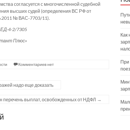
омства согласуется с многочисленной судебной
зрения высших судей (определения ВС РФ от
Пути
6.2011 № ВАС-7703/11).
нев
ЕД-4-2/7305
Как 
ьтант Плюс»
зарп
нал
При
ости
Комментариев нет
пое
Мин
ражей надо еще доказать
зар
н перечень выплат, освобожденных от НДФЛ
→
Мал
пре
ий