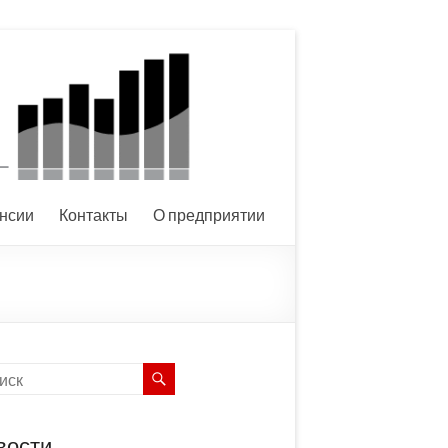
нсии
Контакты
О предприятии
вости