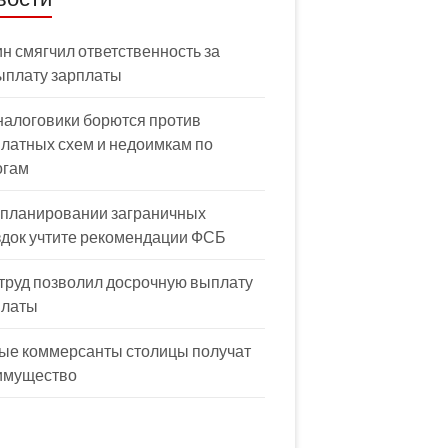
н смягчил ответственность за
ыплату зарплаты
налоговики борются против
латных схем и недоимкам по
огам
 планировании заграничных
здок учтите рекомендации ФСБ
труд позволил досрочную выплату
платы
ые коммерсанты столицы получат
имущество