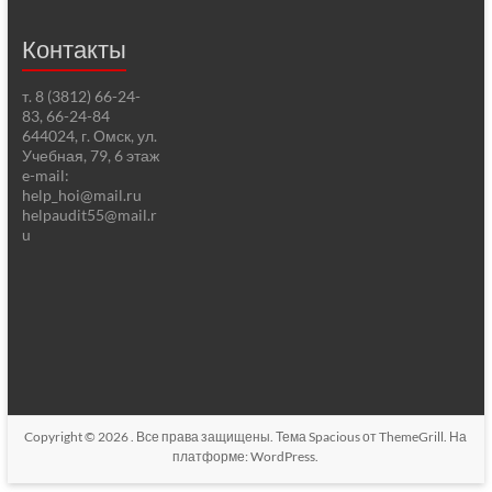
Контакты
т. 8 (3812) 66-24-
83, 66-24-84
644024, г. Омск, ул.
Учебная, 79, 6 этаж
e-mail:
help_hoi@mail.ru
helpaudit55@mail.r
u
Copyright © 2026
. Все права защищены. Тема
Spacious
от ThemeGrill. На
платформе:
WordPress
.