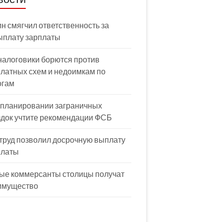
н смягчил ответственность за
ыплату зарплаты
налоговики борются против
латных схем и недоимкам по
огам
 планировании заграничных
здок учтите рекомендации ФСБ
труд позволил досрочную выплату
платы
ые коммерсанты столицы получат
имущество