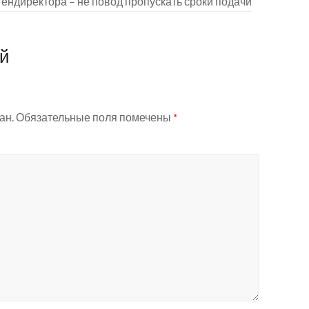
гендиректора – не повод пропускать сроки подачи
ий
ан.
Обязательные поля помечены
*