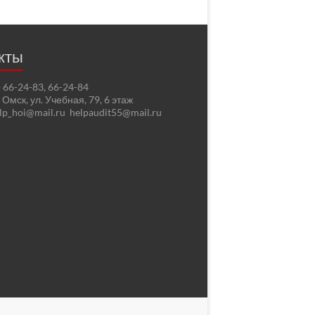
кты
2) 66-24-83, 66-24-84
. Омск, ул. Учебная, 79, 6 этаж
elp_hoi@mail.ru helpaudit55@mail.ru