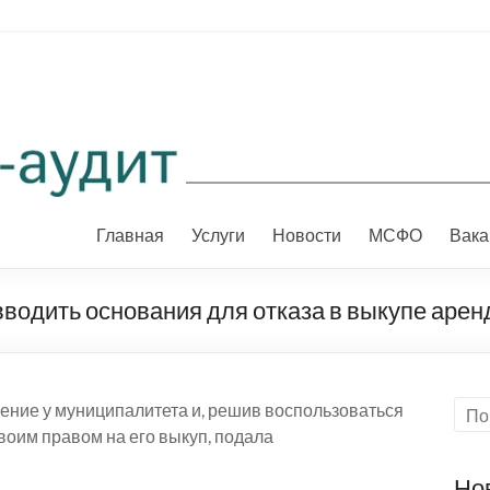
Главная
Услуги
Новости
МСФО
Вака
вводить основания для отказа в выкупе аре
ние у муниципалитета и, решив воспользоваться
своим правом на его выкуп, подала
Но