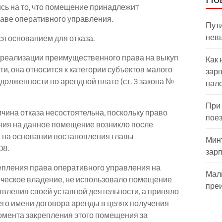
сь на то, что помещение принадлежит
аве оперативного управления.
Пути
нев
ся основанием для отказа.
 реализации преимущественного права на выкуп
Как 
и, она относится к категории субъектов малого
зарп
долженности по арендной плате (ст. 3 закона №
нал
При
ина отказа несостоятельна, поскольку право
пое
ния на данное помещение возникло после
З на основании постановления главы
Мин
08.
зар
репления права оперативного управления на
Мал
ическое владение, не использовало помещение
пре
вления своей уставной деятельности, а приняло
его имени договора аренды в целях получения
момента закрепления этого помещения за