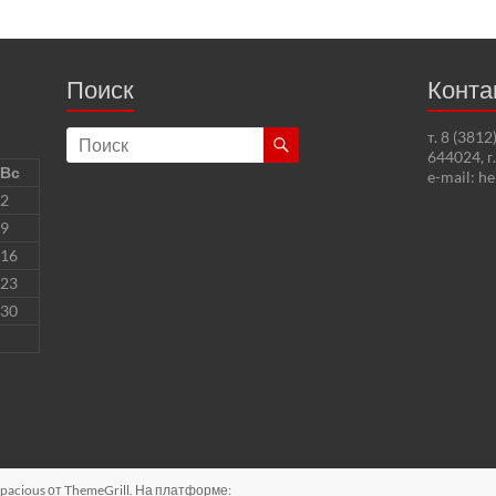
Поиск
Конта
т. 8 (381
644024, г
Вс
e-mail: h
2
9
16
23
30
pacious
от ThemeGrill. На платформе: