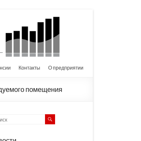
нсии
Контакты
О предприятии
ндуемого помещения
вости