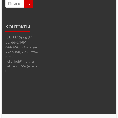
Контакты
т. 8 (3812) 66-24-
83, 66-24-84
644024, г. Омск, ул.
Учебная, 79, 6 этаж
e-mail:
help_hoi@mail.ru
helpaudit55@mail.r
u