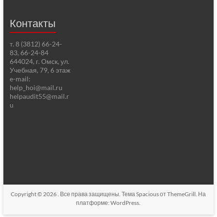
Контакты
т. 8 (3812) 66-24-
83, 66-24-84
644024, г. Омск, ул.
Учебная, 79, 6 этаж
e-mail:
help_hoi@mail.ru
helpaudit55@mail.r
u
Copyright © 2026
. Все права защищены. Тема
Spacious
от ThemeGrill. На
платформе:
WordPress
.