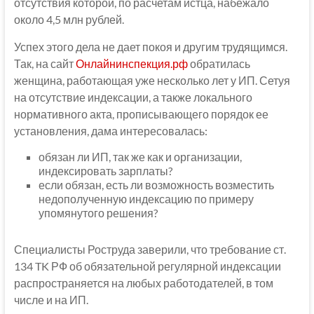
отсутствия которой, по расчетам истца, набежало
около 4,5 млн рублей.
Успех этого дела не дает покоя и другим трудящимся.
Так, на сайт
Онлайнинспекция.рф
обратилась
женщина, работающая уже несколько лет у ИП. Сетуя
на отсутствие индексации, а также локального
нормативного акта, прописывающего порядок ее
установления, дама интересовалась:
обязан ли ИП, так же как и организации,
индексировать зарплаты?
если обязан, есть ли возможность возместить
недополученную индексацию по примеру
упомянутого решения?
Специалисты Роструда заверили, что требование ст.
134 TK РФ об обязательной регулярной индексации
распространяется на любых работодателей, в том
числе и на ИП.