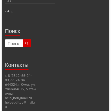
31
« Апр
Поиск
Контакты
т. 8 (3812) 66-24-
83, 66-24-84
644024, г. Омск, ул.
Учебная, 79, 6 этаж
e-mail:
help_hoi@mail.ru
helpaudit55@mail.r
u