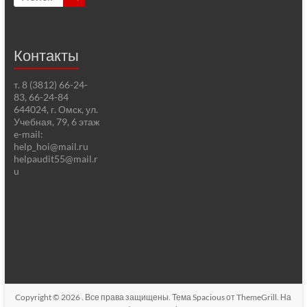
Контакты
т. 8 (3812) 66-24-
83, 66-24-84
644024, г. Омск, ул.
Учебная, 79, 6 этаж
e-mail:
help_hoi@mail.ru
helpaudit55@mail.r
u
Copyright © 2026
. Все права защищены. Тема
Spacious
от ThemeGrill. На