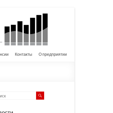
нсии
Контакты
О предприятии
вости