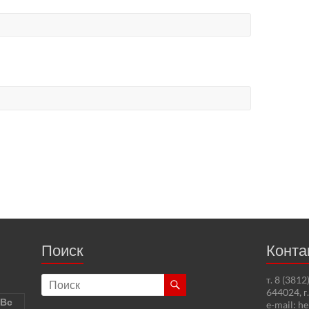
Поиск
Конта
т. 8 (381
644024, г
Вс
e-mail: h