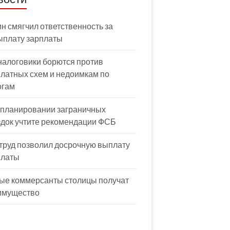
н смягчил ответственность за
ыплату зарплаты
налоговики борются против
латных схем и недоимкам по
огам
 планировании заграничных
здок учтите рекомендации ФСБ
труд позволил досрочную выплату
платы
ые коммерсанты столицы получат
имущество