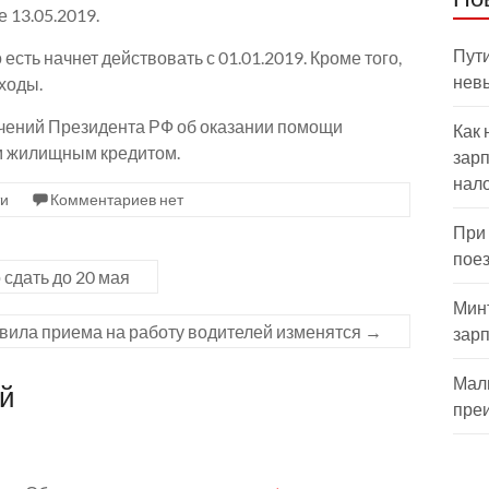
 13.05.2019.
Пути
 есть начнет действовать с 01.01.2019. Кроме того,
нев
ходы.
чений Президента РФ об оказании помощи
Как 
м жилищным кредитом.
зарп
нал
ти
Комментариев нет
При
пое
сдать до 20 мая
Мин
вила приема на работу водителей изменятся
→
зар
Мал
ий
пре