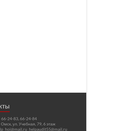
кты
2) 66-24-83, 66-24-84
. Омск, ул. Учебная, 79, 6 этаж
elp_hoi@mail.ru helpaudit55@mail.ru