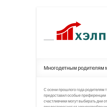
Перейти
к
содержимому
Многодетным родителям м
С осени прошлого года родителям тр
предоставил особые преференции в
счастливчики могут выбирать дни о
предостерегают от злоупотреблени