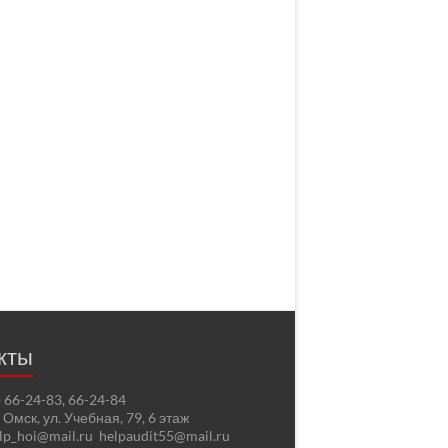
кты
2) 66-24-83, 66-24-84
. Омск, ул. Учебная, 79, 6 этаж
elp_hoi@mail.ru helpaudit55@mail.ru