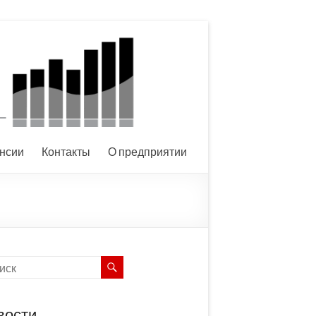
нсии
Контакты
О предприятии
вости