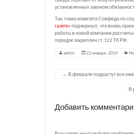
установленных законом обязанност
Так, глава комитета Совфеда по соц
газете»
подчеркнул, что вновь при
работы в новой компании рассчитыв
порядок закреплен ст. 122 ТК РФ.
admin
22 января, 2019
Но
←
В феврале подрастут все еж
В 
Добавить комментар
Ваш адрес email не будет опубликов