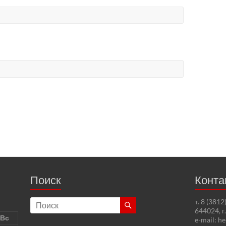
Поиск
Конта
т. 8 (381
644024, г
Вс
e-mail: h