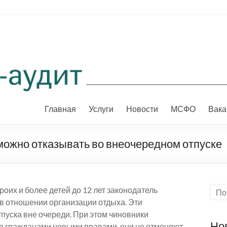
Главная
Услуги
Новости
МСФО
Вака
ожно отказывать во внеочередном отпуске
оих и более детей до 12 лет законодатель
 отношении организации отдыха. Эти
тпуска вне очереди. При этом чиновники
Но
я гражданами новыми правами, они не отменяют