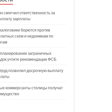
н смягчил ответственность за
ыплату зарплаты
налоговики борются против
латных схем и недоимкам по
огам
 планировании заграничных
здок учтите рекомендации ФСБ
труд позволил досрочную выплату
платы
ые коммерсанты столицы получат
имущество