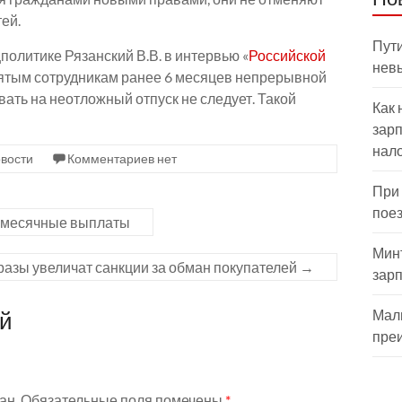
ей.
Пути
политике Рязанский В.В. в интервью «
Российской
нев
нятым сотрудникам ранее 6 месяцев непрерывной
ать на неотложный отпуск не следует. Такой
Как 
зарп
нал
вости
Комментариев нет
При
пое
емесячные выплаты
Мин
разы увеличат санкции за обман покупателей
→
зар
ий
Мал
пре
ан.
Обязательные поля помечены
*