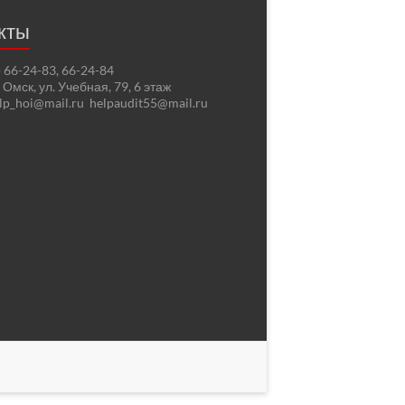
кты
2) 66-24-83, 66-24-84
. Омск, ул. Учебная, 79, 6 этаж
elp_hoi@mail.ru helpaudit55@mail.ru