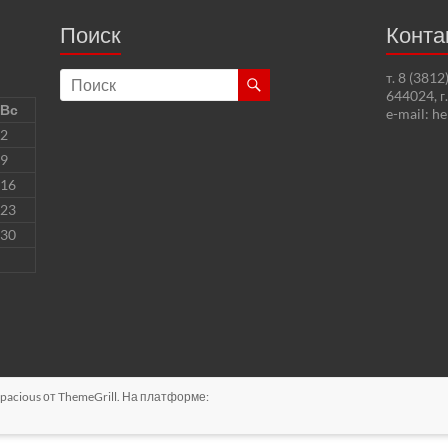
Поиск
Конта
т. 8 (381
644024, г
Вс
e-mail: h
2
9
16
23
30
pacious
от ThemeGrill. На платформе: