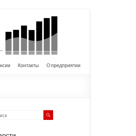
нсии
Контакты
О предприятии
вости