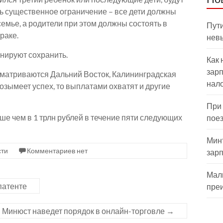
сть существенное ограничение – все дети должны
семье, а родители при этом должны состоять в
Пути
раке.
нев
нируют сохранить.
Как 
зарп
сматриваются Дальний Восток, Калининградская
нал
озымеет успех, то выплатами охватят и другие
При
е чем в 1 трлн рублей в течение пяти следующих
пое
Мин
сти
Комментариев нет
зар
Мал
патенте
пре
Минюст наведет порядок в онлайн-торговле
→