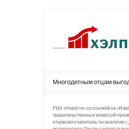
Перейти
к
содержимому
Многодетным отцам выгод
РИА «Новости» со ссылкой на «Изв
правительственных комиссий прозв
отцовского капитала, по аналогии 
материнского. Отцам, у которых ро