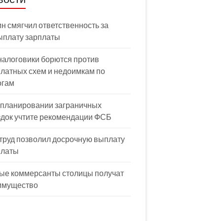
н смягчил ответственность за
ыплату зарплаты
налоговики борются против
латных схем и недоимкам по
огам
 планировании заграничных
здок учтите рекомендации ФСБ
труд позволил досрочную выплату
платы
ые коммерсанты столицы получат
имущество