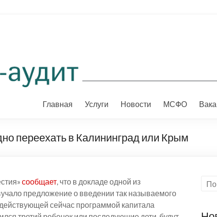
Главная
Услуги
Новости
МСФО
Вака
но переехать в Калининград или Крым
естия»
сообщает
, что в докладе одной из
учало предложение о введении так называемого
с действующей сейчас программой капитала
Но
дился третий ребенок или последующие дети, будут