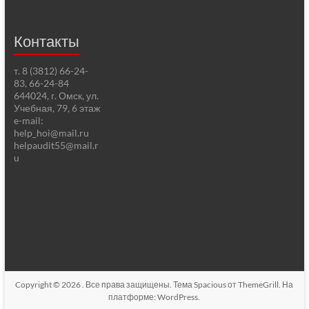
Контакты
т. 8 (3812) 66-24-
83, 66-24-84
644024, г. Омск, ул.
Учебная, 79, 6 этаж
e-mail:
help_hoi@mail.ru
helpaudit55@mail.r
u
Copyright © 2026
. Все права защищены. Тема
Spacious
от ThemeGrill. На
платформе:
WordPress
.