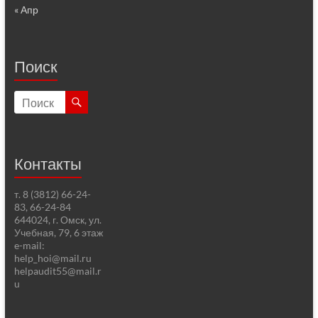
« Апр
Поиск
Контакты
т. 8 (3812) 66-24-
83, 66-24-84
644024, г. Омск, ул.
Учебная, 79, 6 этаж
e-mail:
help_hoi@mail.ru
helpaudit55@mail.r
u