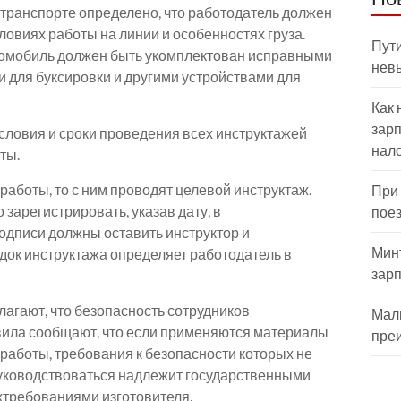
отранспорте определено, что работодатель должен
ловиях работы на линии и особенностях груза.
Пути
втомобиль должен быть укомплектован исправными
нев
и для буксировки и другими устройствами для
Как 
зарп
условия и сроки проведения всех инструктажей
нал
ты.
работы, то с ним проводят целевой инструктаж.
При
 зарегистрировать, указав дату, в
пое
одписи должны оставить инструктор и
Мин
док инструктажа определяет работодатель в
зар
лагают, что безопасность сотрудников
Мал
вила сообщают, что если применяются материалы
пре
работы, требования к безопасности которых не
уководствоваться надлежит государственными
хтребованиями изготовителя.