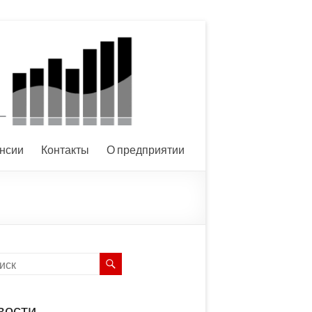
нсии
Контакты
О предприятии
вости