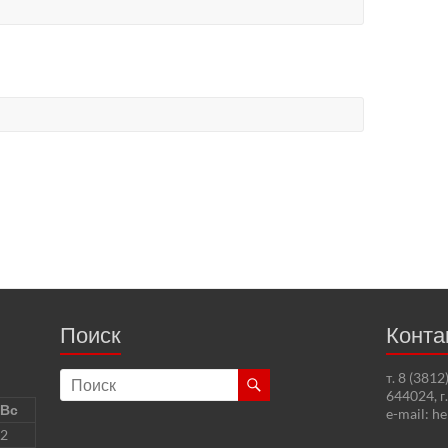
Поиск
Конта
т. 8 (381
644024, г
Вс
e-mail: h
2