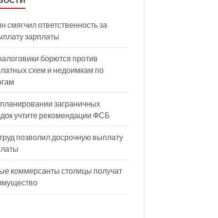
н смягчил ответственность за
ыплату зарплаты
налоговики борются против
латных схем и недоимкам по
огам
 планировании заграничных
здок учтите рекомендации ФСБ
труд позволил досрочную выплату
платы
ые коммерсанты столицы получат
имущество