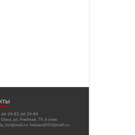
кты
2) 66-24-83, 66-24-84
. Омск, ул. Учебная, 79, 6 этаж
elp_hoi@mail.ru helpaudit55@mail.ru