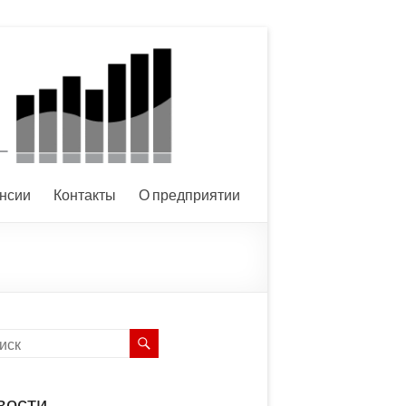
нсии
Контакты
О предприятии
вости