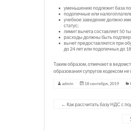
уменьшению подлежит база по 
подопечные или налогоплатель
учебное заведение должно им
статус;
лимит вычета составляет 50 тыс
расходы должны быть подтвер
вычет предоставляется при обу
до 24 лет или подопечных до 18
Таким образом, отмечают в ведомс
образования супругов кодексом не
admin
18 сентября, 2019
←
Как рассчитать базу НДС с п