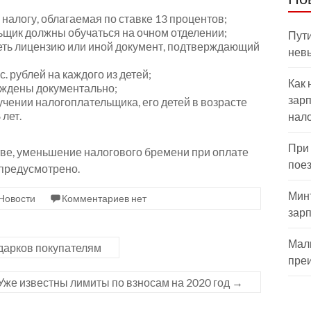
налогу, облагаемая по ставке 13 процентов;
щик должны обучаться на очном отделении;
Пути
еть лицензию или иной документ, подтверждающий
нев
. рублей на каждого из детей;
Как 
ждены документально;
зарп
чении налогоплательщика, его детей в возрасте
 лет.
нал
При
тве, уменьшение налогового бремени при оплате
пое
 предусмотрено.
Мин
Новости
Комментариев нет
зар
Мал
одарков покупателям
пре
Уже известны лимиты по взносам на 2020 год
→