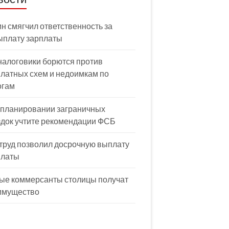
н смягчил ответственность за
ыплату зарплаты
налоговики борются против
латных схем и недоимкам по
огам
 планировании заграничных
здок учтите рекомендации ФСБ
труд позволил досрочную выплату
платы
ые коммерсанты столицы получат
имущество