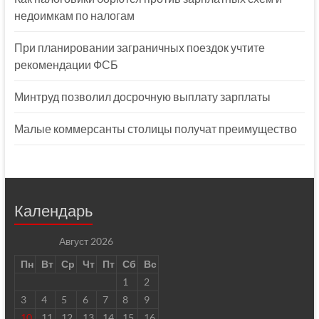
недоимкам по налогам
При планировании заграничных поездок учтите
рекомендации ФСБ
Минтруд позволил досрочную выплату зарплаты
Малые коммерсанты столицы получат преимущество
Календарь
Август 2026
Пн
Вт
Ср
Чт
Пт
Сб
Вс
1
2
3
4
5
6
7
8
9
10
11
12
13
14
15
16