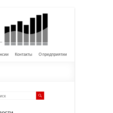
нсии
Контакты
О предприятии
вости