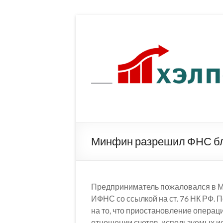
Перейти
к
содержимому
Минфин разрешил ФНС бл
Предприниматель пожаловался в Мин
ИФНС со ссылкой на ст. 76 НК РФ. 
на то, что приостановление операц
отношении счетов, используемых и