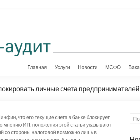
Главная
Услуги
Новости
МСФО
Вака
окировать личные счета предпринимателей
фин, что его текущие счета в банке блокирует
По мнению ИП, положения этой статьи указывают
ий со стороны налоговой возможно лишь в
Но
сключительно для ведения бизнеса.