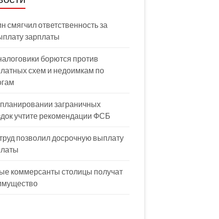
н смягчил ответственность за
ыплату зарплаты
налоговики борются против
латных схем и недоимкам по
огам
 планировании заграничных
здок учтите рекомендации ФСБ
труд позволил досрочную выплату
платы
ые коммерсанты столицы получат
имущество