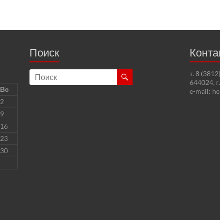
Поиск
Конта
т. 8 (381
644024, г
Вс
e-mail: h
2
9
16
23
30