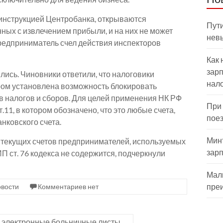
с инструкцией Центробанка, открываются
Пути
ных с извлечением прибыли, и на них не может
нев
редприниматель счел действия инспекторов
Как 
зарп
лись. Чиновники ответили, что налоговики
нал
ором установлена возможность блокировать
 налогов и сборов. Для целей применения НК РФ
При
т.11, в котором обозначено, что это любые счета,
пое
нковского счета.
Мин
 текущих счетов предпринимателей, используемых
зар
П ст. 76 кодекса не содержится, подчеркнули
Мал
пре
вости
Комментариев нет
м электронные больничные листы