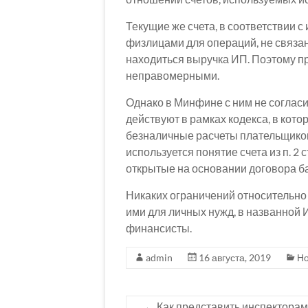
Текущие же счета, в соответствии 
физлицами для операций, не связан
находиться выручка ИП. Поэтому п
неправомерными.
Однако в Минфине с ним не согласи
действуют в рамках кодекса, в кот
безналичные расчеты плательщиков
используется понятие счета из п. 2 с
открытые на основании договора ба
Никаких ограничений относительно
ими для личных нужд, в названной И
финансисты.
admin
16 августа, 2019
Но
←
Как представить инспектора