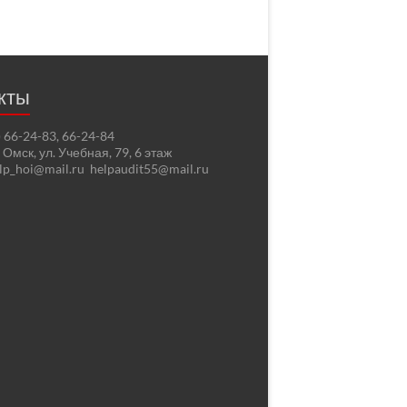
кты
2) 66-24-83, 66-24-84
. Омск, ул. Учебная, 79, 6 этаж
elp_hoi@mail.ru helpaudit55@mail.ru