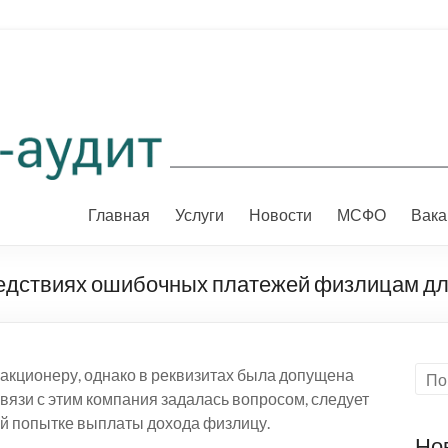
Главная
Услуги
Новости
МСФО
Вака
ледствиях ошибочных платежей физлицам д
кционеру, однако в реквизитах была допущена
связи с этим компания задалась вопросом, следует
й попытке выплаты дохода физлицу.
Но