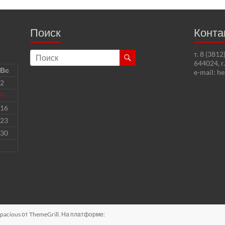
Поиск
Конта
т. 8 (381
644024, г
Вс
e-mail: h
2
9
16
23
30
pacious
от ThemeGrill. На платформе: