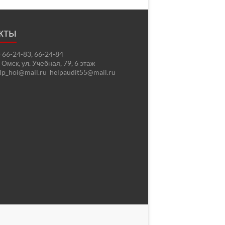
кты
2) 66-24-83, 66-24-84
. Омск, ул. Учебная, 79, 6 этаж
elp_hoi@mail.ru helpaudit55@mail.ru