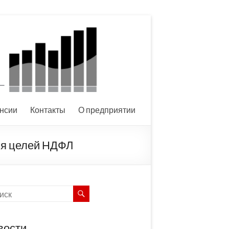
нсии
Контакты
О предприятии
ля целей НДФЛ
вости