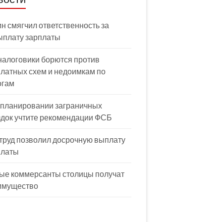
н смягчил ответственность за
ыплату зарплаты
налоговики борются против
латных схем и недоимкам по
огам
 планировании заграничных
здок учтите рекомендации ФСБ
труд позволил досрочную выплату
платы
ые коммерсанты столицы получат
имущество