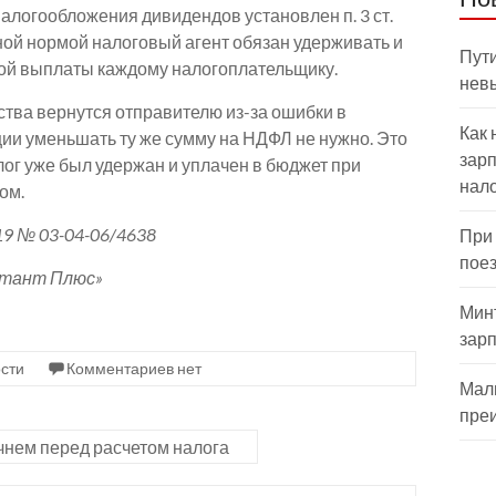
алогообложения дивидендов установлен п. 3 ст.
нной нормой налоговый агент обязан удерживать и
Пути
ой выплаты каждому налогоплательщику.
нев
тва вернутся отправителю из-за ошибки в
Как 
ции уменьшать ту же сумму на НДФЛ не нужно. Это
зарп
лог уже был удержан и уплачен в бюджет при
нал
ом.
9 № 03-04-06/4638
При
пое
ьтант Плюс»
Мин
зар
сти
Комментариев нет
Мал
пре
чнем перед расчетом налога