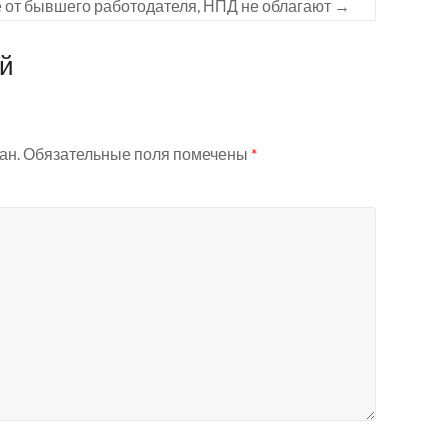
е от бывшего работодателя, НПД не облагают
→
ий
ан.
Обязательные поля помечены
*