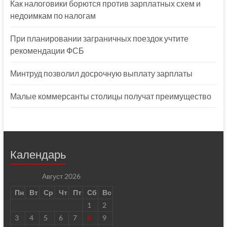
Как налоговики борются против зарплатных схем и
недоимкам по налогам
При планировании заграничных поездок учтите
рекомендации ФСБ
Минтруд позволил досрочную выплату зарплаты
Малые коммерсанты столицы получат преимущество
Календарь
Август 2026
Пн
Вт
Ср
Чт
Пт
Сб
Вс
1
2
3
4
5
6
7
8
9