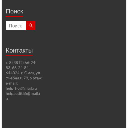
Поиск
Контакты
т. 8 (3812) 66-24-
83, 66-24-84
644024, г. Омск, ул.
Учебная, 79, 6 этаж
e-mail:
help_hoi@mail.ru
helpaudit55@mail.r
u