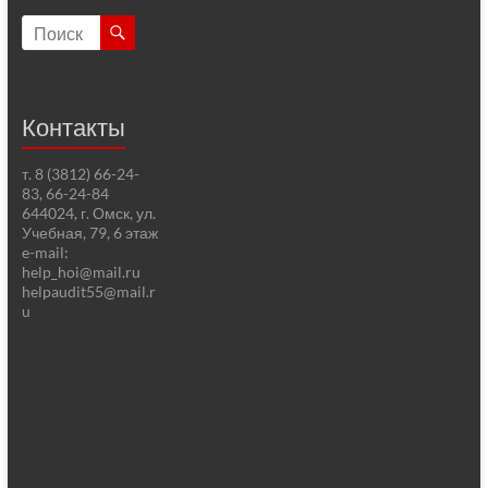
Контакты
т. 8 (3812) 66-24-
83, 66-24-84
644024, г. Омск, ул.
Учебная, 79, 6 этаж
e-mail:
help_hoi@mail.ru
helpaudit55@mail.r
u