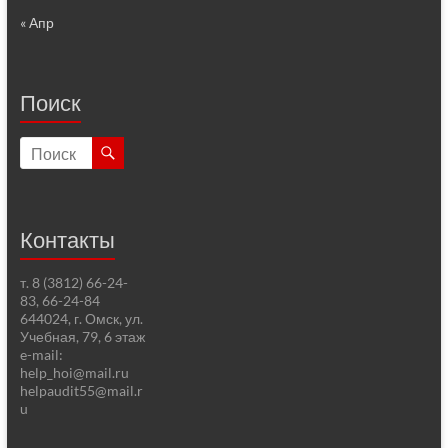
« Апр
Поиск
Контакты
т. 8 (3812) 66-24-
83, 66-24-84
644024, г. Омск, ул.
Учебная, 79, 6 этаж
e-mail:
help_hoi@mail.ru
helpaudit55@mail.r
u