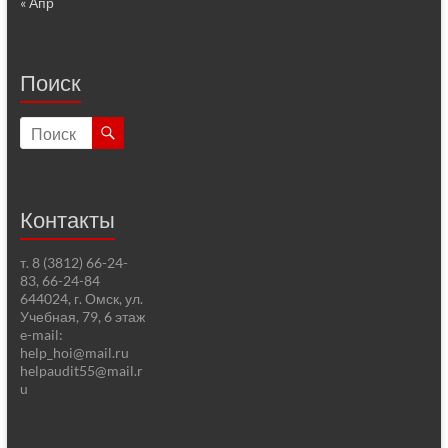
« Апр
Поиск
Контакты
т. 8 (3812) 66-24-
83, 66-24-84
644024, г. Омск, ул.
Учебная, 79, 6 этаж
e-mail:
help_hoi@mail.ru
helpaudit55@mail.r
u