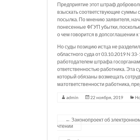
Предприятие этот штраф добровольн
взыскать соответствующие суммы с
посылка. По мнению заявителя, на
понесенные ФГУП убытки, поскольк
о чем говорится в допсоглашении к
Но суды позицию истца не раздели
областного суда от 03.10.2019 N 33
работодателем штрафа госорганам
ответственностью работника. Эта с
который обязаны возмещать сотруд
матответственности работника, пр
admin
22 ноября, 2019
Но
←
Законопроект об электронном
чтении