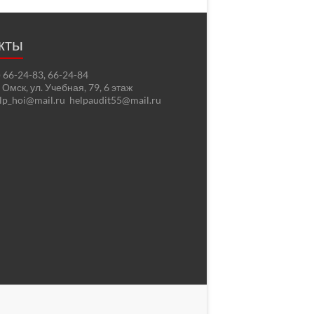
кты
2) 66-24-83, 66-24-84
. Омск, ул. Учебная, 79, 6 этаж
elp_hoi@mail.ru helpaudit55@mail.ru