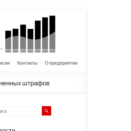
нсии
Контакты
О предприятии
аченных штрафов
вости