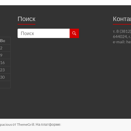
Поиск
Конта
т. 8 (381
644024, г
Вс
e-mail: h
2
9
16
23
30
pacious
от ThemeGrill. На платформе: