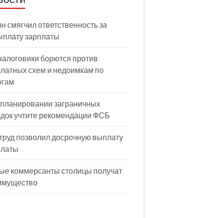
н смягчил ответственность за
ыплату зарплаты
налоговики борются против
латных схем и недоимкам по
огам
 планировании заграничных
здок учтите рекомендации ФСБ
труд позволил досрочную выплату
платы
ые коммерсанты столицы получат
имущество