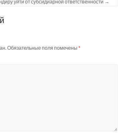
ндиру уйти от субсидиарной ответственности
→
ий
ан.
Обязательные поля помечены
*