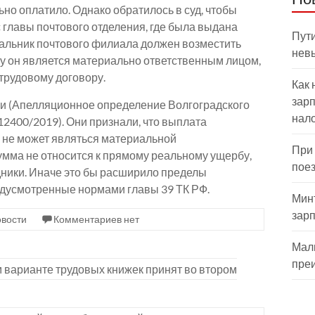
о оплатило. Однако обратилось в суд, чтобы
 главы почтового отделения, где была выдана
Пути
чальник почтового филиала должен возместить
нев
у он является материально ответственным лицом,
 трудовому договору.
Как 
зарп
ли (Апелляционное определение Волгоградского
нал
-12400/2019). Они признали, что выплата
 не может являться материальной
При
умма не относится к прямому реальному ущербу,
пое
ники. Иначе это бы расширило пределы
едусмотренные нормами главы 39 ТК РФ.
Мин
зар
вости
Комментариев нет
Мал
пре
 варианте трудовых книжек принят во втором