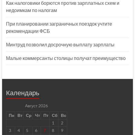
Как налоговики борются против зарплатных схем и
недоимкам по налогам
При планировании заграничных поездок учтите
рекомендации ФСБ
Минтруд позволил досрочную выплату зарплаты
Малые коммерсанты столицы получат преимущество
Календарь
Август 2026
Пн
Вт
Ср
Чт
Пт
Сб
Вс
1
2
3
4
5
6
7
8
9