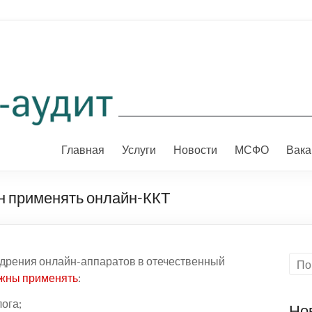
Главная
Услуги
Новости
МСФО
Вака
ен применять онлайн-ККТ
едрения онлайн-аппаратов в отечественный
лжны применять
:
ога;
Но