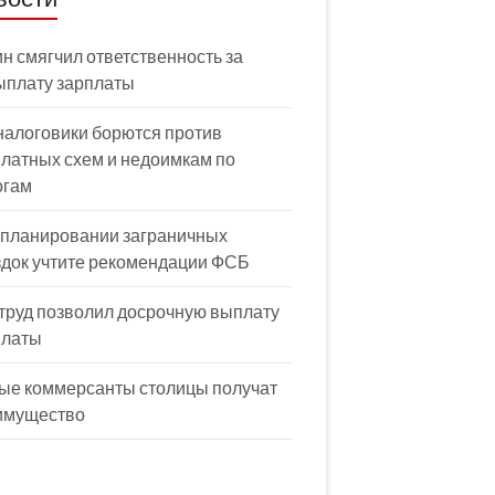
н смягчил ответственность за
ыплату зарплаты
налоговики борются против
латных схем и недоимкам по
огам
 планировании заграничных
здок учтите рекомендации ФСБ
труд позволил досрочную выплату
платы
ые коммерсанты столицы получат
имущество