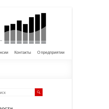
нсии
Контакты
О предприятии
вости