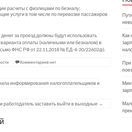
ие расчеты с физлицами по безналу;
ие услуги в том числе по перевозке пассажиров
Пути
нев
 денег за проезд должны будут использовать
Как 
 варианта оплаты (наличными или безналом) в
зарп
исьмо ФНС РФ от 22.11.2018 № ЕД-4-20/22602@).
нал
ости
Комментариев нет
При
пое
вила информирования налогоплательщиков и
Мин
зар
Мал
и работодатель заставить выйти в выходные
→
пре
ий