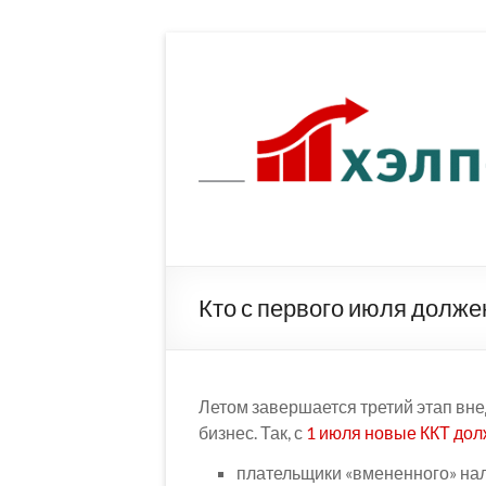
Перейти
к
содержимому
Кто с первого июля долж
Летом завершается третий этап вн
бизнес. Так, с
1 июля новые ККТ до
плательщики «вмененного» нал