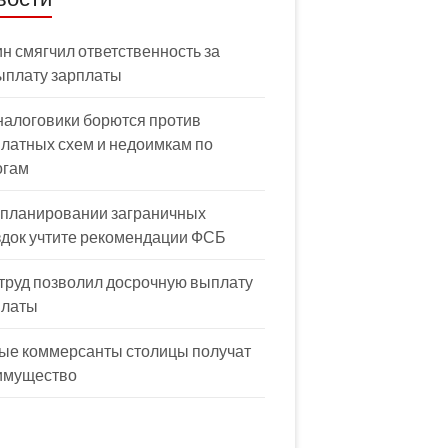
н смягчил ответственность за
ыплату зарплаты
налоговики борются против
латных схем и недоимкам по
огам
 планировании заграничных
здок учтите рекомендации ФСБ
труд позволил досрочную выплату
платы
ые коммерсанты столицы получат
имущество