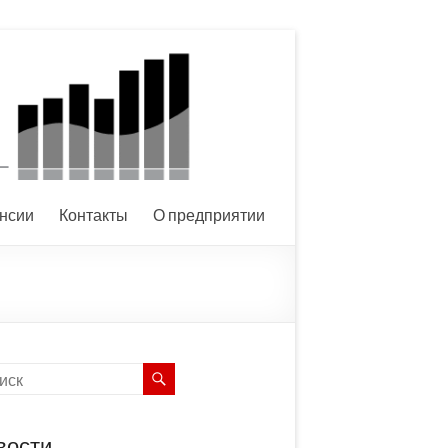
нсии
Контакты
О предприятии
вости