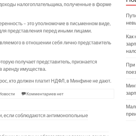
 доходы налогоплательщика, полученные в форме
Пути
нев
веренность – это уполномочие в письменном виде,
 для представления перед иными лицами.
Как 
авляемого в отношении себя лично представитель
зарп
нал
оторую получает представитель, признается
При
в аренду имущества.
пое
рос, кто должен платит НДФЛ, в Минфине не дают.
Мин
зар
Новости
Комментариев нет
Мал
пре
и, если соблюдаются антимонопольные