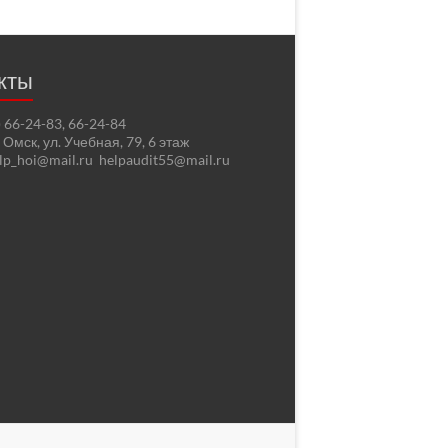
кты
2) 66-24-83, 66-24-84
. Омск, ул. Учебная, 79, 6 этаж
elp_hoi@mail.ru helpaudit55@mail.ru