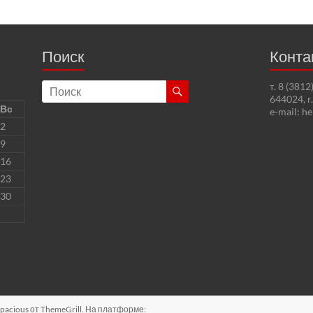
Поиск
Конта
т. 8 (381
644024, г
Вс
e-mail: h
2
9
16
23
30
pacious
от ThemeGrill. На платформе: