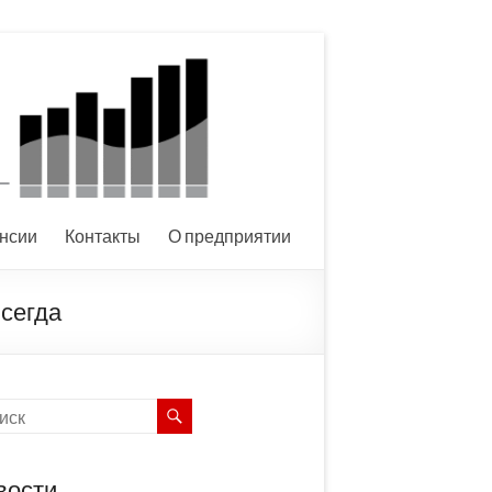
нсии
Контакты
О предприятии
всегда
вости