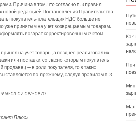
ми. Причина в том, что согласно п. 3 правил
ых новой редакцией Постановления Правительства
Пути
й даты покупатель-плательщик НДС больше не
нев
по уже принятым на учет возвращаемым товарам.
оформлять возврат корректировочным счетом-
Как 
зарп
нал
 принял на учет товары, а позднее реализовал их
ажи или поставки, согласно которым покупатель
При
 продавец — в роли покупателя, то в таких
пое
ыставляются по-прежнему, следуя правилам п. 3
Мин
зар
9 № 03-07-09/50970
Мал
пре
ьтант Плюс»