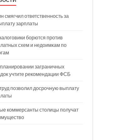
н смягчил ответственность за
ыплату зарплаты
налоговики борются против
латных схем и недоимкам по
огам
 планировании заграничных
здок учтите рекомендации ФСБ
труд позволил досрочную выплату
платы
ые коммерсанты столицы получат
имущество