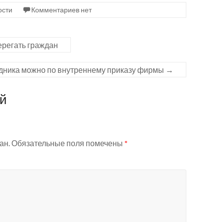
ости
Комментариев нет
ерегать граждан
дника можно по внутреннему приказу фирмы
→
ий
ан.
Обязательные поля помечены
*