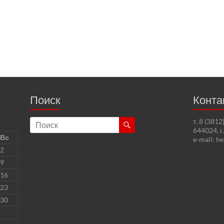
Поиск
Конта
т. 8 (381
644024, г
Вс
e-mail: h
2
9
16
23
30