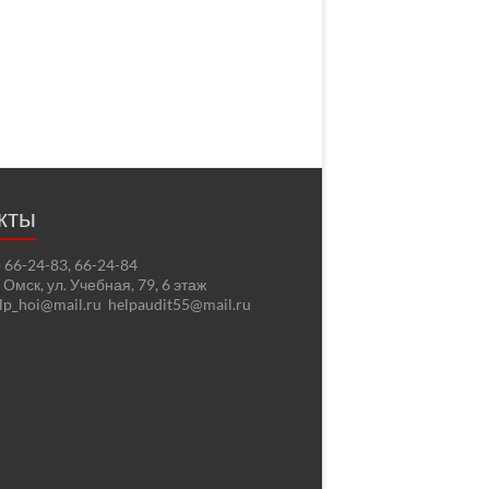
кты
2) 66-24-83, 66-24-84
. Омск, ул. Учебная, 79, 6 этаж
elp_hoi@mail.ru helpaudit55@mail.ru